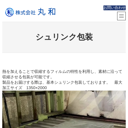
内
お問い合わせ
容
を
ス
キ
ッ
シュリンク包装
プ
熱を加えることで収縮するフィルムの特性を利用し、素材に沿って
収縮させる包装が可能です。
製品をお届けする際は、基本シュリンク包装しております。 最大
加工サイズ 1350×2000