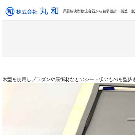
内
容
課題解決型物流容器から包装設計・製造・販
を
ス
キ
ッ
プ
木型を使用しプラダンや緩衝材などのシート状のものを型抜