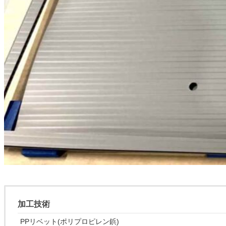
加工技術
PPリベット(ポリプロピレン鋲)