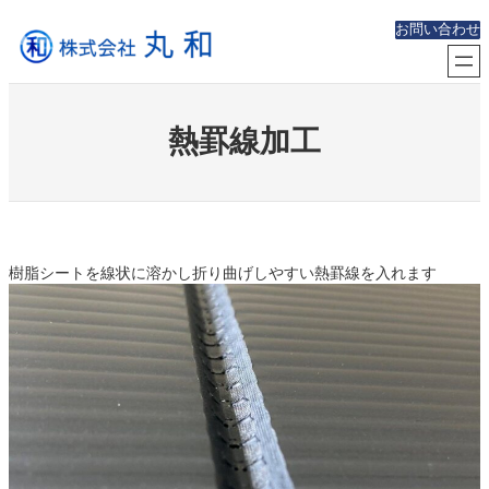
内
お問い合わせ
容
を
ス
キ
ッ
熱罫線加工
プ
樹脂シートを線状に溶かし折り曲げしやすい熱罫線を入れます