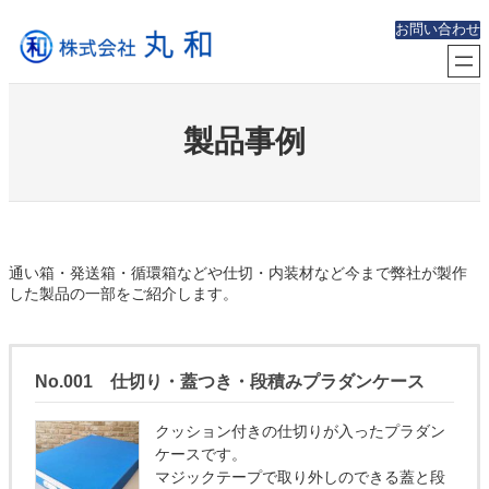
内
お問い合わせ
容
を
ス
キ
ッ
製品事例
プ
通い箱・発送箱・循環箱などや仕切・内装材など今まで弊社が製作
した製品の一部をご紹介します。
No.001 仕切り・蓋つき・段積みプラダンケース
クッション付きの仕切りが入ったプラダン
ケースです。
マジックテープで取り外しのできる蓋と段