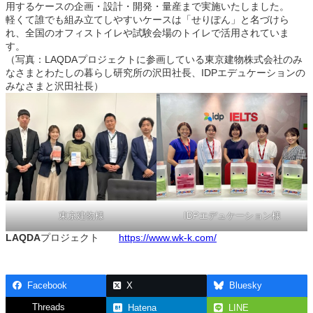
用するケースの企画・設計・開発・量産まで実施いたしました。
軽くて誰でも組み立てしやすいケースは「せりぽん」と名づけら
れ、全国のオフィストイレや試験会場のトイレで活用されていま
す。
（写真：LAQDAプロジェクトに参画している東京建物株式会社のみ
なさまとわたしの暮らし研究所の沢田社長、IDPエデュケーションの
みなさまと沢田社長）
東京建物様
IDPエデュケーション様
LAQDA
プロジェクト
https://www.wk-k.com/
Facebook
X
Bluesky
Threads
Hatena
LINE